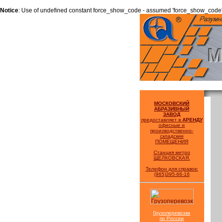
Notice
: Use of undefined constant force_show_code - assumed 'force_show_code'
МОСКОВСКИЙ
АБРАЗИВНЫЙ
ЗАВОД
предоставляет в
АРЕНДУ
офисные и
производственно-
складские
ПОМЕЩЕНИЯ
Станция метро
ЩЕЛКОВСКАЯ.
Телефон для справок:
(965)395-66-16
Грузоперевозки
по России