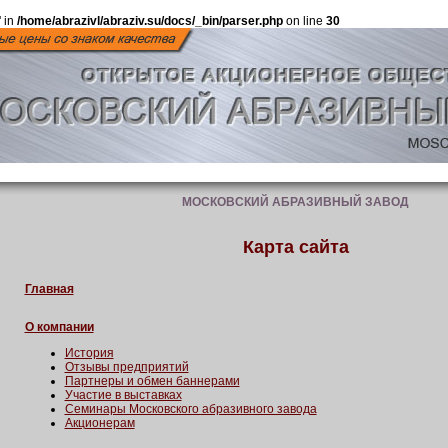
 in
/home/abrazivl/abraziv.su/docs/_bin/parser.php
on line
30
МОСКОВСКИЙ АБРАЗИВНЫЙ ЗАВОД
Карта сайта
Главная
О компании
История
Отзывы предприятий
Партнеры и обмен баннерами
Участие в выставках
Семинары Московского абразивного завода
Акционерам